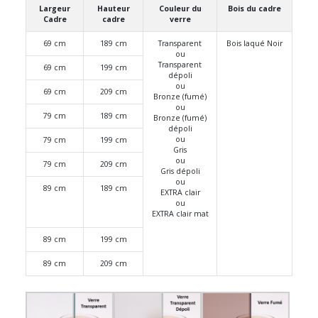
Largeur
Hauteur
Couleur du
Bois du cadre
Cadre
cadre
verre
69 cm
189 cm
Transparent
Bois laqué Noir
ou
Transparent
69 cm
199 cm
dépoli
ou
69 cm
209 cm
Bronze (fumé)
ou
79 cm
189 cm
Bronze (fumé)
dépoli
ou
79 cm
199 cm
Gris
ou
79 cm
209 cm
Gris dépoli
ou
89 cm
189 cm
EXTRA clair
ou
EXTRA clair mat
89 cm
199 cm
89 cm
209 cm