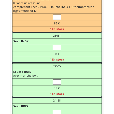
Kit accessoires sauna:
comprenant 1 seau INOX - 1 louche INOX + 1 thermomètre /
hygromètre WJ 10
85 €
1 En stock
28651
Seau INOX
34 €
1 En stock
24565
Louche BOIS
Avec manche bois
14 €
1 En stock
24138
Seau BOIS