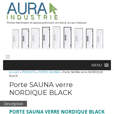
Skip
to
content
Portes hammam et sauna premium en stock ou sur mesure
MENU
Accueil
»
PRODUITS
»
PORTES SAUNAS
»
Porte SAUNA verre NORDIQUE
BLACK
Porte SAUNA verre
NORDIQUE BLACK
Description
PORTE SAUNA VERRE NORDIQUE BLACK