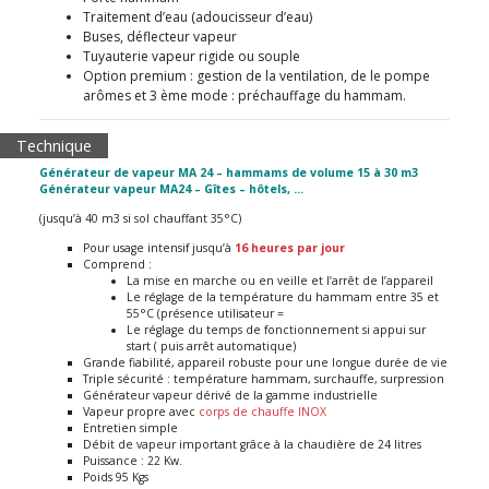
Traitement d’eau (adoucisseur d’eau)
Buses, déflecteur vapeur
Tuyauterie vapeur rigide ou souple
Option premium : gestion de la ventilation, de le pompe
arômes et 3 ème mode : préchauffage du hammam.
Technique
Générateur de vapeur MA 24 – hammams de volume 15 à 30 m3
Générateur vapeur MA24 – Gîtes – hôtels, …
(jusqu’à 40 m3 si sol chauffant 35°C)
Pour usage intensif jusqu’à
16 heures par jour
Comprend :
La mise en marche ou en veille et l’arrêt de l’appareil
Le réglage de la température du hammam entre 35 et
55°C (présence utilisateur =
Le réglage du temps de fonctionnement si appui sur
start ( puis arrêt automatique)
Grande fiabilité, a
ppareil robuste pour une longue durée de vie
Triple sécurité : température hammam, surchauffe, surpression
Générateur vapeur dérivé de la gamme industrielle
Vapeur propre avec
corps de chauffe INOX
Entretien simple
Débit de vapeur important grâce à la chaudière de 24 litres
Puissance : 22 Kw.
Poids 95 Kgs