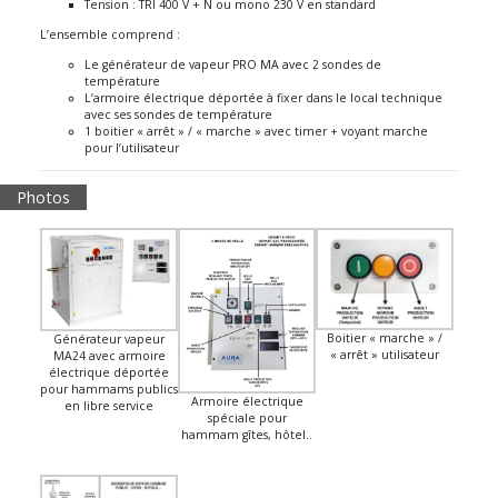
Tension : TRI 400 V + N ou mono 230 V en standard
L’ensemble comprend :
Le générateur de vapeur PRO MA avec 2 sondes de
température
L’armoire électrique déportée à fixer dans le local technique
avec ses sondes de température
1 boitier « arrêt » / « marche » avec timer + voyant marche
pour l’utilisateur
Photos
Boitier « marche » /
Générateur vapeur
« arrêt » utilisateur
MA24 avec armoire
électrique déportée
pour hammams publics
Armoire électrique
en libre service
spéciale pour
hammam gîtes, hôtel..