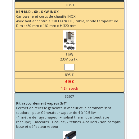
31751
KSN18-D - 60 - 6 KW INOX
Carrosserie et corps de chauffe INOX
Avec boitier contrôle 320 ETANCHE , câble, sonde température
Dim : 430 mm x 160 mm x H 320 mm
6 KW
230V ou TRI
895 €
619 €
1 En stock
32907
Kit raccordement vapeur 3/4"
Permet de relier le générateur vapeur et le hammam sans
soudure - pour Générateur vapeur de 4 à 10,5 Kw
- 1 mètre de Tuyau vapeur + Isolant thermique (peut être
recoupé) + raccords : 1 coude, 2 tétines, 4 colliers - Non compris
buse et déflecteur vapeur