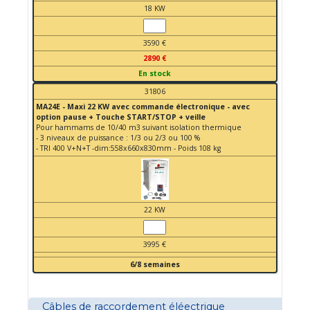
18 KW
3590 €
2890 €
En stock
31806
MA24E - Maxi 22 KW avec commande électronique - avec
option pause + Touche START/STOP + veille
Pour hammams de 10/40 m3 suivant isolation thermique
- 3 niveaux de puissance : 1/3 ou 2/3 ou 100 %
- TRI 400 V+N+T -dim:558x660x830mm - Poids 108 kg
22 KW
3995 €
6/8 semaines
Câbles de raccordement éléectrique