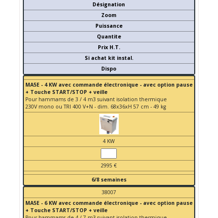
Désignation
Zoom
Puissance
Quantite
Prix H.T.
Si achat kit instal.
Dispo
MA5E - 4 KW avec commande électronique - avec option pause
+ Touche START/STOP + veille
Pour hammams de 3 / 4 m3 suivant isolation thermique
230V mono ou TRI 400 V+N - dim. 68x36xH 57 cm - 49 kg
4 KW
2995 €
6/8 semaines
38007
MA5E - 6 KW avec commande électronique - avec option pause
+ Touche START/STOP + veille
Pour hammams de 4 / 7 m3 suivant isolation thermique