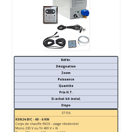
Référ.
Désignation
Zoom
Puissance
Quantite
Prix H.T.
Si achat kit instal.
Dispo
37156
KSN24-B/C - 60 - 6 KW
Corps de chauffe INOX - usage résidentiel
Mono 230 V ou Tri 400 V + N