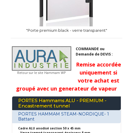
"Porte premium black - verre transparent"
COMMANDE ou
Demande de DEVIS :
Remise accordée
uniquement si
Retour sur le site Hammam WP
votre achat est
groupé avec un generateur de vapeur
PORTES Hammams ALU - PREMIUM -
Encastrement tunnel
PORTES HAMMAM STEAM-NORDIQUE- 1
Battant
Cadre ALU anodisé section 50 x 45 mm
- Verre trempé transparent épaisseur 8 mm