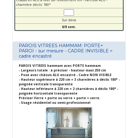
Châssis en ALU a fixer sur revêtement fini - Parclose ALU -
charnière déclic 180°
Sur devis
6/8 sem.
PAROIS VITREES HAMMAM: PORTE+
PAROI - sur mesure - CADRE INVISIBLE =
cadre encastré
PAROIS VITREES hammam avec PORTE hammam
- Largeurs totale : à préciser - hauteur maxi 250 cm
- Pose avec châssis ALU encastré - Cadre NON VISIBLE
- Hauteur supérieure à 220 cm = 3 charnières à déclic 180° -
poignée verticale transparente
- Hauteur inférieure à 220 cm = 2 charnières à déclic 180° -
poignée horizontale transparente
Préciser Verre + porte ou verre + porte + verre.
- Usage résidentiel ou semi-professionnel