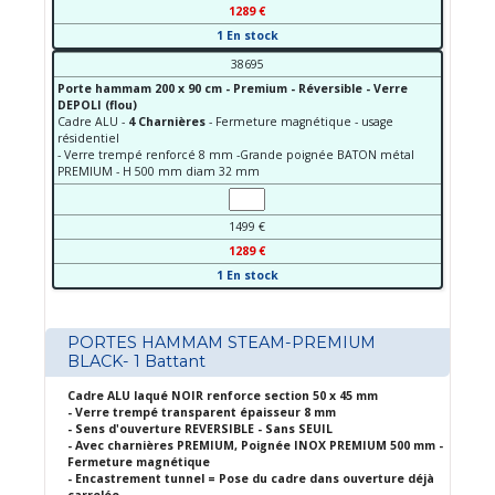
1289 €
1 En stock
38695
Porte hammam 200 x 90 cm - Premium - Réversible - Verre
DEPOLI (flou)
Cadre ALU -
4 Charnières
- Fermeture magnétique - usage
résidentiel
- Verre trempé renforcé 8 mm -Grande poignée BATON métal
PREMIUM - H 500 mm diam 32 mm
1499 €
1289 €
1 En stock
PORTES HAMMAM STEAM-PREMIUM
BLACK- 1 Battant
Cadre ALU laqué NOIR renforce section 50 x 45 mm
- Verre trempé transparent épaisseur 8 mm
- Sens d'ouverture REVERSIBLE - Sans SEUIL
- Avec charnières PREMIUM, Poignée INOX PREMIUM 500 mm -
Fermeture magnétique
- Encastrement tunnel = Pose du cadre dans ouverture déjà
carrelée