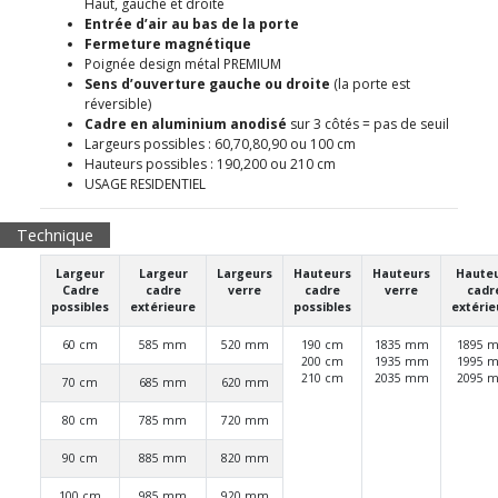
Haut, gauche et droite
Entrée d’air au bas de la porte
Fermeture magnétique
Poignée design métal PREMIUM
Sens d’ouverture gauche ou droite
(la porte est
réversible)
Cadre en aluminium anodisé
sur 3 côtés = pas de seuil
Largeurs possibles : 60,70,80,90 ou 100 cm
Hauteurs possibles : 190,200 ou 210 cm
USAGE RESIDENTIEL
Technique
Largeur
Largeur
Largeurs
Hauteurs
Hauteurs
Haute
Cadre
cadre
verre
cadre
verre
cadr
possibles
extérieure
possibles
extérie
60 cm
585 mm
520 mm
190 cm
1835 mm
1895 
200 cm
1935 mm
1995 
210 cm
2035 mm
2095 
70 cm
685 mm
620 mm
80 cm
785 mm
720 mm
90 cm
885 mm
820 mm
100 cm
985 mm
920 mm