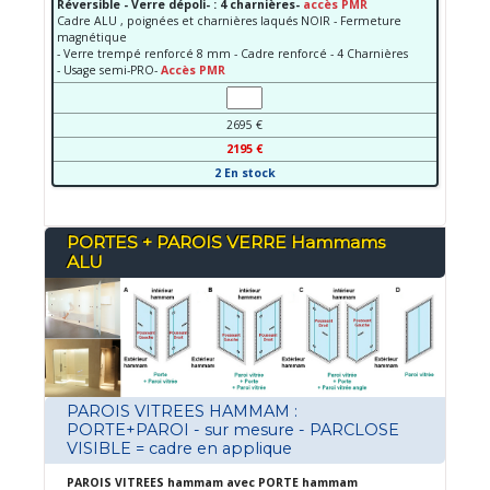
Réversible - Verre dépoli- : 4 charnières-
accès PMR
Cadre ALU , poignées et charnières laqués NOIR - Fermeture
magnétique
- Verre trempé renforcé 8 mm - Cadre renforcé - 4 Charnières
- Usage semi-PRO-
Accès PMR
2695 €
2195 €
2 En stock
PORTES + PAROIS VERRE Hammams
ALU
PAROIS VITREES HAMMAM :
PORTE+PAROI - sur mesure - PARCLOSE
VISIBLE = cadre en applique
PAROIS VITREES hammam avec PORTE hammam