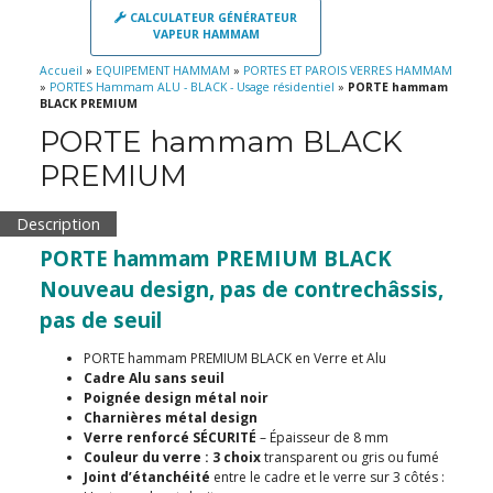
CALCULATEUR GÉNÉRATEUR
VAPEUR HAMMAM
Accueil
»
EQUIPEMENT HAMMAM
»
PORTES ET PAROIS VERRES HAMMAM
»
PORTES Hammam ALU - BLACK - Usage résidentiel
»
PORTE hammam
BLACK PREMIUM
PORTE hammam BLACK
PREMIUM
Description
PORTE hammam PREMIUM BLACK
Nouveau design, pas de contrechâssis,
pas de seuil
PORTE hammam PREMIUM BLACK en Verre et Alu
Cadre Alu sans seuil
Poignée design métal noir
Charnières métal design
Verre renforcé SÉCURITÉ
– Épaisseur de 8 mm
Couleur du verre : 3 choix
transparent ou gris ou fumé
Joint d’étanchéité
entre le cadre et le verre sur 3 côtés :